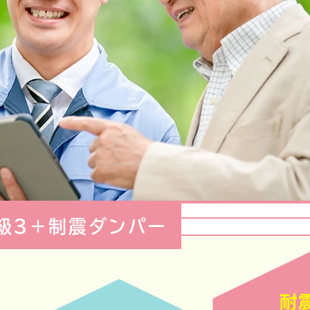
級3＋制震ダンパー